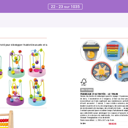
22 - 23
sur
1035
icité pour développer l’habileté manuelle et la 
Dès 18 mois
P
ANNEAUX D’ACTIVITÉS - LE TRAIN
Sonnez la cloche et embarquez pour le voyage ! 3 pannea
en bois,
 1 locomotive et 2 wagons, à fixer au mur po
reconstituer un train captivant aux nombreuses activi
d’éveil sensoriel :
 1 miroir
, 1 roue à billes colorées,
 d
bouliers à perles et à vis,
 des engrenages, des cubes puzzle
des instruments de musique,
 des circuits de train… Jusqu
3 enfants peuvent jouer en même temps.
 Parfaitement adap
aux collectivités pour aménager les espaces d’accueil, l
crèches,
 les classes de maternelle, les salles d’attente
Stimule l’imagination et la dextérité.
T
rain reconstitué : L.190 x l.67 x ép.9 cm.
Le jeu
56636