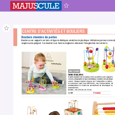
CENTRE D’ACTIVITÉS ET BOULIERS
Bouliers chemins de perles
Bouliers avec supports en bois et tiges métalliques enduites de plastique.
 V
éritables parcours de motr
souplesse du poignet.
 Ces bouliers aux formes originales stimulent l’imagination des enfants.
Dès 12 mois
MINI-BOULIERS
6 petits bouliers de 6 couleurs vives assorties,
 avec supports 
en bois sérigraphié et tiges métalliques enduites de plastique 
coloré.
 Chaque boulier dispose de 2 labyrinthes à billes,
les parcours sont tous différents. Jeu d’observation,
 de 
manipulation et d’adresse permettant de développer la 
motricité ﬁne.
Boulier :
 env
. Ø 9 cm x H.13 cm.
Le lot
71040