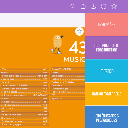
435
M
USIQUE
Flûtes
..................................................
443
Po
stes CD
 MP3 USB…
..............................
448
Guiro
s
Radios
.................................................
440
.................................................
448
Instruments musique
.......................
436 à 444
Sonorisation
..........................................
446
.......................................
440
...........................................
442
Jeux sensoriels
T
ambourins
Karaok
é
T
ambourins et Cymbales
 ...............................................
446
...................
440 à 442
Lect
eurs audio CD MP
3 USB…
...................
448
T
éléviseurs
............................................
448
Livres musique appr
entissage
 ....................
444
T
riangles musique
...................................
440
Machines à dicter
 ...................................
448
T
ubes sensoriels
.....................................
440
.........
436 à 439-442
......................................................
448
Malles instruments musique
TV
Maracas
X
ylophones
...............................................
440
...........................................
441
Métallonot
es
.........................................
441
Méthodes musique
..................................
444
Micr
ophones
.........................................
447
Micros
.................................................
447
Musique instruments
.......................
436 à 444
Œufs sonor
es
.........................................
440
Partitions livr
es musique
...........................
444
Po
sters pédagogiques
 .............................
443