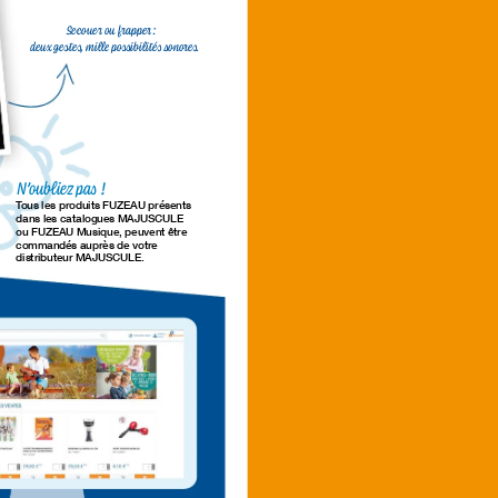
Secoue o frappe 
:
deu geste, mill possibilité onore.
N
’
oublie pa !
T
ous les produits FUZEAU présents 
dans les catalogues MAJUSCULE  
ou FUZEAU Musique, peuvent être 
commandés auprès de votr
e  
distributeur MAJUSCULE.