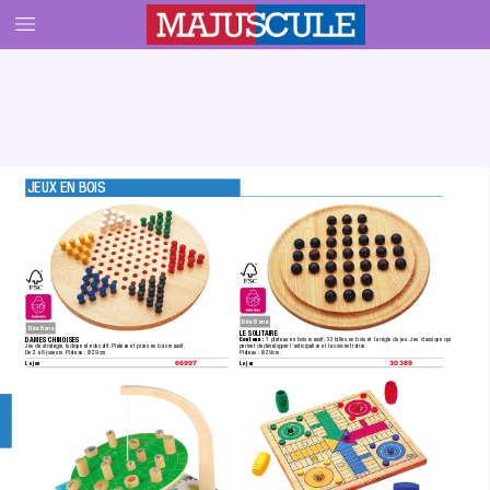
JEUX EN BOIS
Dès 8 ans
Dès 8 ans
LE SOLIT
AIRE
D
AMES CHINOISES
Contenu :
 1 plateau en bois massif, 33 billes en bois et la règle du jeu.
 Jeu classique qui 
Jeu de stratégie, ludique et éducatif.
 Pla
teau et pions en bois massif.
permet de développer l’anticipation et la concentration.
De 2 à 6 joueurs.
 Plateau : Ø 29 cm.
Plateau : Ø 29 cm.
Le jeu
Le jeu
66997
30389