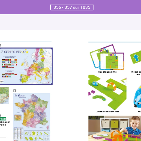
356 - 357
sur
1035
D
Choisir une activité
Utiliser l
aﬁn 
E
Construire son labyrinthe
Pro
E
clable.
sion.
 Zoom 
ements. 