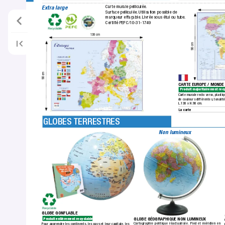
Carte murale pelliculée.
Extra large
Surface pelliculée.
 Utilisation possible de 
marqueur effaçable.
 Livrée sous étui ou tube.
Certiﬁé PEFC/10-31-1749
138 cm
98 cm
98 cm
CAR
TE EUROPE / MONDE
Produit majoritairement recy
Carte murale recto verso,
 plastiq
de couleurs différentes,
 tonalit
L.138 x H.98 cm.
La carte
 GLOBES 
TERRESTRES
Non lumineux
GLOBE GONFLABLE
GLOBE GÉOGRAPHIQUE NON LUMINEUX
Produit entièrement recyclable.
Cartographie politique réactualisée.
 Pied et méridien en 
Pour apprendre les continents,
 les pays et leur capitale, les 