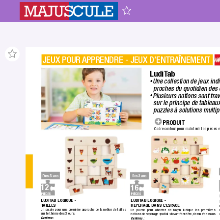
JEUX POUR 
APPRENDRE - JEUX D’ENTRAÎNEMENT
LudiT
ab
Une collection de jeux ind
•
proches du quotidien des 
Plusieurs notions sont trav
•
sur le principe de tableau
puzzles à solutions multip
 PRODUIT
Cadre contour pour maintenir les pièces e
Dès 3 ans
Dès 3 ans
12
16
PIÈCES
PIÈCES
LUDIT
AB LOGIQUE - 
LUDIT
AB LOGIQUE - 
T
AILLES
REPÉRAGE D
ANS L
’ESP
ACE
Un puzzle pour une première approche de la notion de tailles 
Un puzzle pour aborder de façon ludique les premières 
sur le thème des 3 ours.
notions de repérage spatial : devant/derrière,
 dessus/dessous.
Contenu :
Contenu :