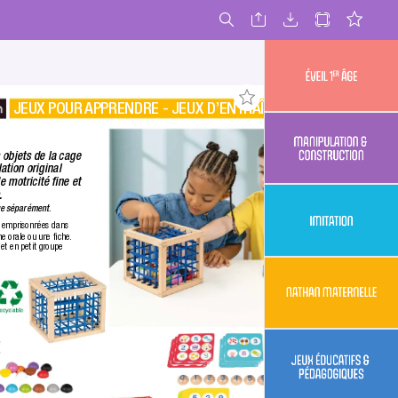
JEUX POUR 
APPRENDRE - JEUX D’ENTRAÎNEMENT
 âge
er
Éveil 1
s objets de la cage 
ation original 
& construction
Manipulation 
e motricité ﬁne et 
.
due séparément.
es emprisonnées dans 
ne orale ou une ﬁche.
Imitation
et en petit groupe 
maternelle
Nathan
& pédagogiques
Jeux éducatifs