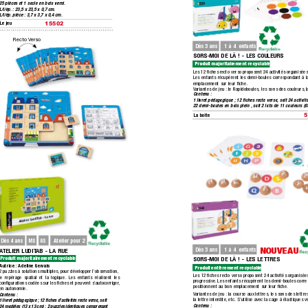
25 pièces et 1 socle en bois verni.
L/l/ép.
 : 23,5 x 23,5 x 0,7 cm. 
L/l/ép.
 pièce : 3,7 x 3,7 x 0,4 cm.
Le jeu
15502
Recto V
erso
Dès 3 ans
1 à 4  enfants
SORS-MOI DE LÀ ! - LES COULEURS
Produit majoritairement recyclable.
Les 12 ﬁches recto verso proposent 24 activités organisées 
Les enfants récupèrent les demi-boules correspondant à la
emplacement sur leur ﬁche.
Variantes de jeu :
 le Ra
pidoboules, les sons des couleurs,
 
Contenu : 
1 livret pédagogique ; 12 ﬁches recto verso,
 soit 24 activit
22 demi-boules en bois plein ,
 soit 2 lots de 11 couleurs (Ø
La boîte
MS
GS
Dès 4 ans
Atelier pour 2
NOUVEAU
Dès 3 ans
1 à 4  enfants
A
TELIER LUDIT
AB - LA R
UE
SORS-MOI DE LÀ ! - LES LETTRES
Produit majoritairement recyclable.
Autrice : Adeline Gervais
Produit entièrement recyclable.
2 puzzles à solutions multiples,
 pour développer l’observa
tion,
Les 12 ﬁches recto verso proposent 24 activités organisées
le repérage spatial et la logique. Les enfants réalisent les 
progressive.
 Les enfants récupèrent les demi-boules corre
conﬁgurations codées sur les ﬁches et peuvent s’autocorriger
, 
positionnent au bon emplacement sur leur ﬁche.
en autonomie.
Variantes de jeu :
 la course aux lettres, les sons des lettre
Contenu : 
la lettre interdite,
 etc. S’utilise avec la cage à élastiques
1 livret pédagogique ; 12 ﬁches d’activités recto verso,
 soit
Contenu : 
24 modèles (13 x 13 cm) ; 2 puzzles identiques comprenant