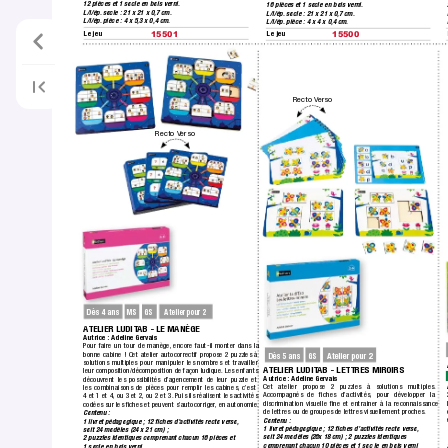
12 pièces et 1 socle en bois verni.
16 pièces et 1 socle en bois verni.
L/l/ép.
 socle : 21 x 21 x 0,7 cm. 
L/l/ép.
 socle : 21 x 21 x 0,7 cm. 
L/l/ép.
 pièce : 4 x 5,3 x 0,4 cm.
L/l/ép.
 pièce : 4 x 4 x 0,4 cm.
Le jeu
Le jeu
15501
15500
Recto V
erso
Recto V
erso
MS
GS
Dès 4 ans
Atelier pour 2
A
TELIER LUDIT
AB - LE MANÈGE
Autrice : Adeline Gervais
Pour faire un tour de manège,
 encore faut-il monter dans la 
bonne cabine ! Cet atelier autocorrectif propose 2 puzzles à 
GS
Dès 5 ans
Atelier pour 2
solutions multiples pour manipuler les nombres et travailler 
A
TELIER LUDIT
AB - LETTRES MIROIRS
leur composition/décomposition de façon ludique.
 Les enfants 
Autrice : Adeline Gervais
découvrent les possibilités d’agencement de leur puzzle et 
Cet atelier propose 2 puzzles à solutions multiples.
les combinaisons de pièces pour remplir les cabines,
 c’est 
Accompagnés de ﬁches d’activités, pour développer la
4 et 1 et 4,
 ou 3 et 2, ou 2 et 3.
 Puis ils réalisent les activités 
discrimination visuelle ﬁne et entrainer à la reconnaissance 
codées sur les ﬁches et peuvent s’autocorriger
, en autonomie.
de lettres ou de groupes de lettres visuellement proches.
Contenu : 
Contenu : 
1 livret pédagogique ; 12 ﬁches d’activités recto verso,
1 livret pédagogique ; 12 ﬁches d’activités recto verso,
soit 24 modèles (24 x 21 cm) ; 
soit 24 modèles (26x 18 cm) ; 2 puzzles identiques 
2 puzzles identiques comprenant chacun 16 pièces et 
comprenant chacun 10 pièces et 1 soc
le en bois verni 
1 socle en bois verni.