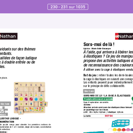
230 - 231
sur
1035
Sors-moi de là !
ividuels sur des thèmes 
Autrice : Marie Bolle-Besançon
À l’aide
,
 qui arrivera à libérer le
enfants.
à élastiques ? Ce jeu de manipul
aillées de façon ludique  
propose des activités ludiques d
x à double entrée ou de 
de reconnaissance des couleurs
les.
À utiliser avec la cage à élastiques ven
But du jeu :
 retirer toutes les demi-boul
n place.
la cage à élastiques en suivant une consig
Les enfants peuvent jouer individuellement 
sur le principe de déﬁs collaboratifs
.
Dès 3 ans
SORS-MOI DE LÀ ! LA CAGE À ÉLASTIQUES
Produit entièrement recyclable.
Cage d’exploration sensorielle.
Dès 3 ans
Contenu : 
Structure en bois verni avec des élastiques bleus formant 
25
un quadrillage sur les 4 f
aces.
L/l/H : 18 x 14,8 x 14,8 cm ; l élastique : 0,8 cm.
PIÈCES
La boîte
55754
LUDIT
AB LOGIQUE - 
NUMÉRA
TION
Un puzzle conçu pour aborder les premières notions de 
numération de 1 à 5 : nombre,
 doigts de la main, constellation 
et collection.
Contenu :