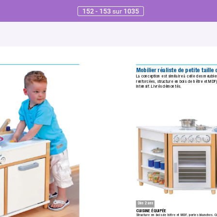
152 - 153
sur
1035
Mobilier réaliste de petite taill
La conception est similaire à celle des meuble
renforcées,
 structure en bois de hêtre et MDF)
intensif.
 Livrés démontés.
Dès 2 ans
CUISINE ÉQUIPÉE
Structure en bois de hêtre et MDF
, portes blanches.
 C