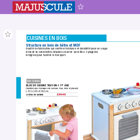
CUISINES EN BOIS
Structure en bois de hêtre et MDF
Qualité de fabrication qui confère résistance et durabilité pour un usage 
intensif en collectivités.
 Meuble à monter soi-même.
 2 poignées 
intégrées pour faciliter le transport.
Dès 12 mois
BLOC DE CUISINE TOUT
-EN-1 1
 ÂGE
ER
Combiné avec 4 plaques de cuisson, four
, évier et placard.
L.75,5 x l.38 x H.38,5 cm.
Le bloc de cuisine
25440