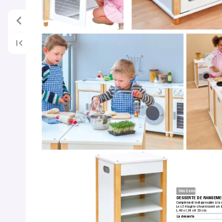
Dès 2 ans
DESSERTE DE RANGEMEN
Complément indispensable à la 
Les 2 étagères fournissent un 
L.40 x l.34 x H.53 cm.
La desserte