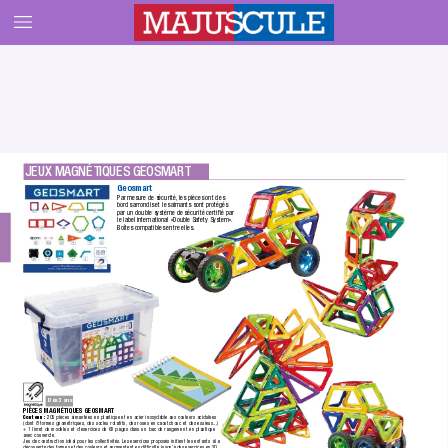
JEUX MAGNÉTIQUES GEOSMART
Geosmart
Par mesure de sécurité,
 les pièces ont des 
bords arrondis et les aimants sont protégés 
par un double système de sécurité certiﬁé par 
le label international «Double Safety System». 
Boîtes compatibles entre elles.
Dès 3 ans
PIÈCES MAGNÉTIQUES GEOSMART
Contenu :
 205 pièces aimantées en plastique et en acier inoxydable aux couleurs acidulées 
(dont 8 formes géométriques,
 des socles rotatifs, des roues en caoutchouc et des essieux...)
+ 1 livret de modèles et d’exercices de 63 pages dans un bac de rangement en plastique 
avec couvercle.
Jeu de construction idéal pour les collectivités.
 Les exercices proposés initient les enfants à la 
découverte des formes et des couleurs et augmentent en difﬁculté jusqu’à des exercices en 3D.