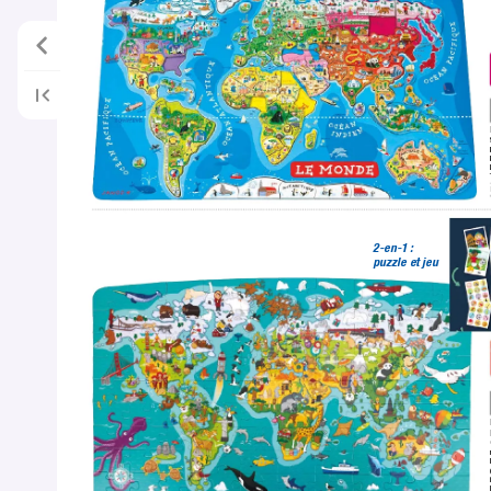
2-en-1 : 
puzzle et jeu