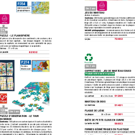
P
.354
Autres puzzles 
Dès 3 ans
géographiques
JEU DU MARTEAU
Atelier 4 enfants
Contenu :
 200 formes géométriques de 9 formes différent
et de 4 couleurs assorties,
 4 marteaux en bois, 4 plaques
liège (25 x 15,5 x 1 cm),
 4 plaques-modèles et 1 boîte d
250 petits clous.
 L
’enfant cloue les formes sur la plaque 
liège pour reproduire les motifs proposés.
Intérêt pédagogique :
 reconnaissance des formes et d
couleurs et développement de la motricité et de la créativi
PUZZLE - LE PLANISPHÈRE
Livré dans une boîte en plastique avec couvercle.
92 pièces à la découverte des continents,
 des océans, des
Le jeu
72402
pays et de leur capitale... Sur chaque magnet :
 le nom du 
pays,
 la capitale, un monument ou une spécialité du pays.
Livré avec un tableau magnétique à suspendre.
T
ableau : 77 x 47 cm.
Le puzzle
82932
P
.274
Dès 3 ans
Puzzles 
Montessori
COFFRET BOIS - JEU DE MARTEAU EDUCO
Produit entièrement recyclable.
Coffret en bois avec couvercle,
 12 plaques-modèl
en plastique rigide,
 2 plaques de liège (22,5 x 30 cm)
2 marteaux,
 150 formes géométriques en plastique incassab
à clouer
, 1 boîte de petits clous en cuivre.
 L
’enfant cloue 
formes sur la plaque de liège pour reproduire les modèle
Reconnaissance des formes et des couleurs,
 motricité ﬁ
créativité.
Le coffret
40 x 34 x 8 cm
51285
MARTEAU EN BOIS
Le marteau
51481 
PLAQUE DE LIÈGE
Dès 5 ans
La plaque
30 x 25 cm
51381
PUZZLE D’OBSERV
A
TION - LE TOUR 
DU MONDE
BOÎTE DE PETITS CLOUS EN CUIVRE
Contenu :
 100 pièces en carton épais et 6 cartes d’activités 
La boîte de 200
56653 
recto verso.
 L
’enfant assemble le puzzle puis retrouve sur
l’image les 72 éléments illustrés sur les cartes d’activités 
FORMES GÉOMÉTRIQUES EN PLASTIQUE
(12 par carte).
 À la découverte de chaque pays :
 les
instruments de musique,
 les animaux, les tenues,
 la nourriture, 
Formes de toutes les couleurs à c
louer sur les plaques de liè
les monuments,
 les sports... Développe la curiosité et le