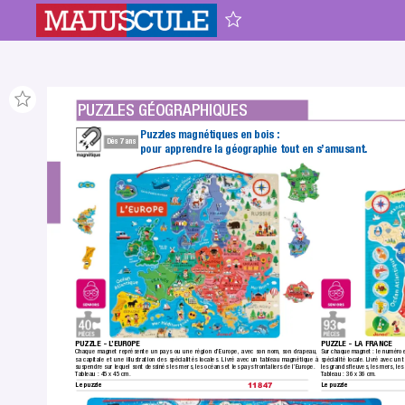
PUZZLES GÉOGRAPHIQUES
Puzzles magnétiques en bois :
Dès 7 ans
pour apprendre la géographie tout en s’amusant.
PUZZLE - L
’EUROPE
PUZZLE - LA FRANCE
Chaque magnet représente un pays ou une région d’Europe, avec son nom,
 son dra
peau,
Sur chaque magnet : le numéro 
sa capitale et une illustration des spécialités locales. Livré avec un tableau magnétique à 
spécialité locale.
 Livré avec un 
suspendre sur lequel sont dessinés les mers,
 les océans et les pays frontaliers de l’Europe.
les grands ﬂeuves,
 les mers, les
T
ableau : 45 x 45 cm.
T
ableau : 36 x 36 cm.
Le puzzle
Le puzzle
11847