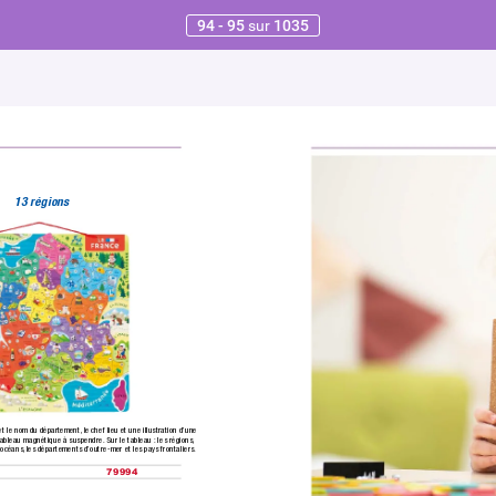
94 - 95
sur
1035
13 régions
et le nom du département,
 le chef lieu et une illustration d’une 
tableau magnétique à suspendre. Sur le tableau :
 les régions,
 océans,
 les départements d’outre-mer et les pays frontaliers.
79994