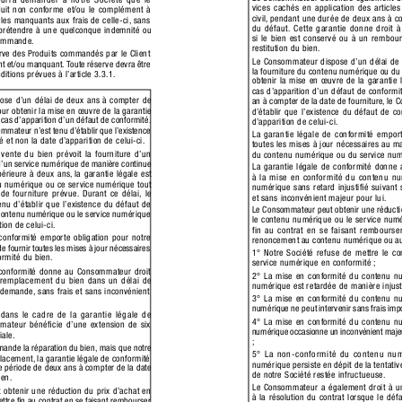
vices cachés en application des articl
uit non conforme et/ou le complément à 
civil,
 pendant une durée de deux ans à co
les manquants aux frais de celle-ci,
 sans 
du défaut.
 Cette garantie donne droit à
 prétendre à une quelconque indemnité ou 
si le bien est conservé ou à un rembour
Commande.
restitution du bien.
rve des Produits commandés par le Client 
Le Consommateur dispose d’un délai de
nt et/ou manquant.
T
oute réser
ve devra être 
la fourniture du contenu numérique ou du
tions prévues à l’article 3.3.1.
obtenir la mise en œuvre de la garantie 
cas d’apparition d’un défaut de conformi
se d’un délai de deux ans à compter de 
an à compter de la date de fourniture,
 le 
our obtenir la mise en œuvre de la garantie 
d’établir que l’existence du défaut de co
 cas d’apparition d’un défaut de conformité.
d’apparition de celui-ci.
somma
teur n’est tenu d’établir que l’existence 
La garantie légale de conformité emport
 et non la date d’apparition de celui-ci.
toutes les mises à jour nécessaires au ma
vente du bien prévoit la fourniture d’un 
du contenu numérique ou du service num
’un service numérique de manière continue 
La garantie légale de conformité donne
érieure à deux ans,
 la garantie légale est 
à la mise en conformité du contenu nu
u numérique ou ce ser
vice numérique tout 
numérique sans retard injustiﬁé suivant
de fourniture prévue.
 Durant ce délai, le
et sans inconvénient majeur pour lui.
u d’établir que l’existence du défaut de 
Le Consommateur peut obtenir une réducti
 contenu numérique ou le service numérique 
le contenu numérique ou le service numé
ion de celui-ci.
fin au contrat en se faisant rembourse
conformité emporte obligation pour notre 
renoncement au contenu numérique ou au 
de fournir toutes les mises à jour nécessaires
1° Notre Société refuse de mettre le c
ormité du bien.
service numérique en conformité ;
 conformité donne au Consommateur droit 
2° La mise en conformité du contenu n
 remplacement du bien dans un délai de 
numérique est retardée de manière injust
a demande,
 sans frais et sans inconvénient 
3° La mise en conformité du contenu n
numérique ne peut intervenir sans frais 
 dans le cadre de la garantie légale de
4° La mise en conformité du contenu n
mma
teur bénéﬁcie d’une extension de six 
numérique occasionne un inconvénient maje
iale.
;
nde la réparation du bien, mais que notre 
5° La non-conformité du contenu num
placement,
 la garantie légale de conformité 
numérique persiste en dépit de la tentati
e période de deux ans à compter de la date 
de notre Société restée infructueuse.
en.
Le Consommateur a également droit à un
obtenir une réduction du prix d’achat en 
à la résolution du contrat lorsque le déf
ettre ﬁn au contra
t en se faisant rembourser 