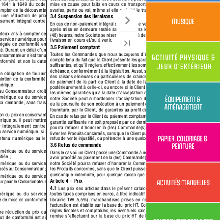
mise en cause pour faits en cours de transport,
 de destruction,
es 1641 à 1649 du code 
avaries,
 perte ou vol,
 même si elle a choisi le transporteur
.
mpter de la découverte 
 une réduction de prix 
3.4 Suspension des livraisons
sement intégral contre 
En cas de non-paiement intégral d’une facture venue à échéance,
après mise en demeure restée sans effet dans les quarante-huit 
 deux ans à compter de 
(48) heures,
 notre Société se réser
ve la faculté de suspendre toute 
 service numérique pour 
livraison en cours et/ou à venir
.
légale de conformité en 
3.5 Paiement comptant
té.
 Durant un délai d’un 
T
outes les Commandes que nous acceptons d’exécuter le sont,
Consommateur n’est tenu 
compte tenu du fait que le Client présente les garanties ﬁnancières 
nformité et non la date 
sufﬁsantes,
 et qu’il réglera effectivement les sommes dues à leur 
échéance,
 conformément à la législa
tion.
Aussi,
 si notre Société a 
e obligation de fournir 
des raisons sérieuses ou particulières de craindre des difﬁcultés 
intien de la conformité 
de paiement de la part du Client à la date de la Commande,
 ou 
érique.
postérieurement à celle-ci,
 ou encore si le Client ne présente pas 
 au Consommateur droit 
les mêmes garanties qu’à la date d’acceptation de la Commande,
mérique ou du service 
notre Société peut subordonner l’acceptation de la Commande
 sa demande,
 sans frais 
ou la poursuite de son exécution à un paiement comptant ou à la 
fourniture,
 par le Client, de garanties au proﬁt de notre Société.
on du prix en conser
vant 
En cas de refus par le Client du paiement comptant,
 sans qu’aucune 
rique ou il peut mettre 
garantie sufﬁsante ne soit proposée par ce dernier
, notre Société
r intégralement contre 
pourra refuser d’honorer la (les) Commande(s) passée(s) et de 
service numérique, si :
livrer les Produits concernés,
 sans que le Client puisse arguer d’un 
refus de vente injustiﬁé,
 ou prétendre à une quelconque indemnité.
ontenu numérique o
u le 
3.6 Refus de commande
umérique ou du service 
Dans le cas où un Client passe une Commande à notre Société,
 sans 
iﬁée ;
avoir procédé au paiement de la (les) Commande(s) précédente(s),
notre Société pourra refuser d’honorer la Commande et de livrer 
umérique ou du service 
les Produits concernés,
 sans que le Client puisse prétendre à une 
imposés au Consomma
teur ;
quelconque indemnité,
 pour quelque raison que ce soit.
umérique ou du service 
Article 4 – Prix
ur pour le Consommateur 
4.1
 Les prix des articles dans le présent catalogue sont établis
toutes taxes comprises en euros,
 à titre indicatif (TV
A 20% - sauf 
érique ou du service
librairie 
TV
A 5,5%), marchandises prises en nos entrepôts.
 La 
ve de mise en conformité 
facturation est établie sur la base du prix HT
.
 Conformément aux 
règles ﬁscales et comptables,
 les éventuels calculs de rabais ou 
e réduction du prix ou 
remise s’effectuent sur la base du prix HT de l’article exprimé
aut de conformité est si 