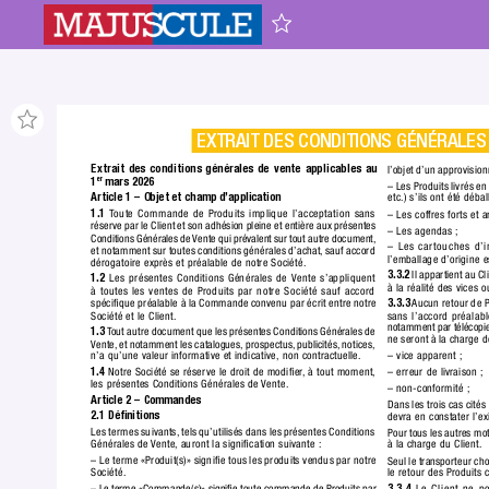
EXTRAIT DES CONDITIONS GÉNÉRALES 
Extrait des conditions générales de vente applicables au
l’objet d’un approvisio
1
mars 2026
er
– Les Produits livrés en
Article 1 – Objet et champ d’application
etc.) s’ils ont été débal
1.1
T
oute Commande de Produits implique l’acceptation sans 
– Les coffres forts et a
réserve par le Client et son adhésion pleine et entière aux présentes 
– Les agendas ;
Conditions Générales de 
Vente qui prévalent sur tout autre document,
– Les cartouches d’i
et notamment sur toutes conditions générales d’achat,
 sauf accord 
l’emballage d’origine e
dérogatoire exprès et préalable de notre Société.
3.3.2
 Il appartient au Cl
1.2
 Les présentes Conditions Générales de 
Vente s’appliquent
à la réalité des vices
à toutes les ventes de Produits par notre Société sauf accord
3.3.3
Aucun retour de Pr
spéciﬁque préalable à la Commande convenu par écrit entre notre 
sans l’accord préalabl
Société et le Client.
notamment par télécopie 
1.3
T
out autre document que les présentes Conditions Générales de 
ne seront à la charge d
Vente,
 et notamment les catalogues, prospectus,
 publicités,
 notices,
– vice apparent ;
n’a qu’une valeur informative et indicative, non contractuelle.
1.4
 Notre Société se réserve le droit de modiﬁer
,
 à tout moment,
– erreur de livraison ;
les présentes Conditions Générales de 
Vente.
– non-conformité ;
Article 2 – Commandes
Dans les trois cas cités
2.1 Déﬁnitions
devra en constater l’ex
Les termes suivants,
 tels qu’utilisés dans les présentes Conditions 
Pour tous les autres mot
Générales de 
Vente,
 auront la signiﬁcation suivante :
à la charge du Client.
– Le terme «Produit(s)» signiﬁe tous les produits vendus par notre
Seul le transporteur choi
Société.
le retour des Produits 
– Le terme «Commande(s)» signiﬁe toute commande de Produits par 
3.3.4
 Le Client ne p