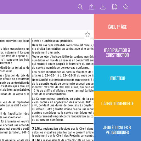
service numérique au préalable.
ien inter
vient après un 
Dans les cas où le défaut de conformité est mineur
, le Consommateur 
n’a droit à l’annulation du contrat que si le contra
t ne prévoit pas 
du bien occasionne un 
le paiement d’un prix.
eur
, notamment lorsque
les frais de reprise ou 
T
oute période d’indisponibilité du contenu numérique ou du service 
 s’il supporte les frais
numérique en vue de sa remise en conformité suspend la garantie 
lacement ;
qui restait à courir jusqu’à la fourniture du contenu numérique ou 
du service numérique de nouveau conforme.
dépit de la tentative de 
fructueuse.
Les droits mentionnés ci-dessus résultent de l’application des 
articles L.
 224-25-1 à L.
 224-25-31 du code de la consommation.
e réduction du prix du 
 le défaut de conformité 
Notre Société qui ferait obstac
le de mauvaise foi à la mise en œuvre 
u prix ou la résolution du 
de la garantie légale de conformité encourt une amende civile d’un 
n’est alors pas tenu de 
montant maximal de 300 000 euros,
 qui peut être porté jusqu’à 
t du bien au préalable.
10 % du chiffre d’affaires moyen annuel (article L.
 242-18-1 du 
code de la consommation).
ution de la vente si le 
Le Consommateur bénéﬁcie,
 en outre,
 de la garantie légale des 
vices cachés en application des articles 1641 à 1649 du code 
en vue de sa répara
tion 
civil,
 pendant une durée de deux ans à compter de la découverte 
ie qui restait à courir 
du défaut.
 Cette garantie donne droit à une réduction de prix si le 
at.
contenu numérique ou le service numérique est conser
vé ou à un 
nt de l’application des 
remboursement intégral contre renonciation au contenu numérique 
 la consommation.
ou au service numérique.
e foi à la mise en œuvre
e-ci encourt une amende 
3.3.5
 La réclamation effectuée par le Client dans les conditions et
uros,
 qui peut être porté 
selon les modalités décrites par le présent article ne suspend 
pas 
nnuel (article L.
 241-5 
le paiement par le Client des Produits concernés.
3.3.6
 La responsabilité de notre Société ne pe
ut en aucun cas être 
la garantie légale des 