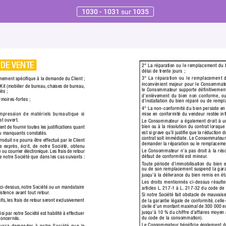
1030 - 1031
sur
1035
DE 
VENTE
2° La réparation ou le remplacement du b
délai de trente jours ;
3° La réparation ou le remplacement 
nnement spéciﬁque à la demande du Client ;
inconvénient majeur pour le Consommat
 Kit (mobilier de bureau,
 chaises de bureau,
le Consommateur supporte déﬁnitivement 
lés ;
d’enlèvement du bien non conforme,
 ou
rmoires-fortes ;
d’installation du bien réparé ou de remp
4° La non-conformité du bien persiste en 
mise en conformité du vendeur restée in
mpression de matériels bureautique si
st ouvert.
Le Consommateur a également droit à un
bien ou à la résolution du contrat lorsque
ient de fournir toutes les justiﬁcations quant 
est si grave qu’il justiﬁe que la réduction d
 ou manquants constatés.
contrat soit immédiate. Le Consommateur 
oduit ne pourra être effectué par le Client 
demander la réparation ou le remplacemen
e exprès,
 écrit,
 de notre Société, obtenu
Le Consommateur n’a pas droit à la résol
ou courrier électronique.
 Les frais de retour 
défaut de conformité est mineur
.
e notre Société que dans les cas suivants :
T
oute période d’immobilisation du bien 
ou de son remplacement suspend la garant
jusqu’à la délivrance du bien remis en ét
Les droits mentionnés ci-dessus résulte
 ci-dessus,
 notre Société ou un manda
taire 
articles L.
 217-1 à L.
 217-32 du code de
istence avant tout retour
.
Si notre Société fait obstacle de mauvais
ifs,
 les frais de retour seront exclusivement 
de la garantie légale de conformité,
 cell
civile d’un montant maximal de 300 000 e
jusqu’à 10 % du chiffre d’affaires moyen a
si par notre Société est habilité à effectuer 
du code de la consommation).
concernés.
Le Consommateur bénéﬁcie également de 
ourra demander à notre Société que le