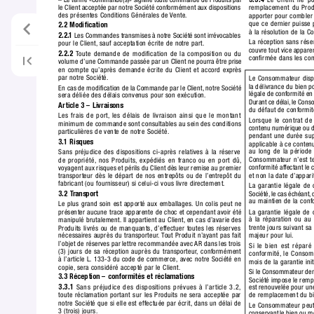
le Client acceptée par notre Société conformément aux dispositions 
remplacement du Prod
des présentes Conditions Générales de 
Vente.
apporter pour combler 
que ce dernier puisse
2.2 Modiﬁcation
à la résolution de la 
2.2.1
 Les Commandes transmises à notre Société sont irrévocables 
La réception sans rése
pour le Client,
 sauf accepta
tion écrite de notre part.
couvre tout vice appare
2.2.2
T
oute demande de modiﬁcation de la composition ou du 
conﬁrmée dans les condi
volume d’une Commande passée par un Client ne pourra être prise 
en compte qu’après demande écrite du Client et accord exprès 
par notre Société.
Le Consommateur dispo
la délivrance du bien p
En cas de modiﬁcation de la Commande par le Client,
 notre Société 
légale de conformité en
sera déliée des délais convenus pour son exécution.
Durant ce délai,
 le Con
Article 3 – Livraisons
du défaut de conformité
Les frais de port,
 les délais de livraison ainsi que le montant 
Lorsque le contrat de 
minimum de commande sont consultables au sein des conditions 
contenu numérique ou d
particulières de vente de notre Société.
pendant une durée sup
3.1 Risques
applicable à ce conten
au long de la période 
Sans préjudice des dispositions ci-après relatives à la réser
ve 
Consommateur n’est ten
de propriété,
 nos Produits,
 expédiés en franco ou en port dû,
conformité affectant le
voya
gent aux risques et périls du Client dès leur remise au premier 
et non la date d’apparit
transporteur dès le départ de nos entrepôts ou de l’entrepôt du 
fabricant (ou fournisseur) si celui-ci vous livre directement.
La garantie légale de 
Société,
 le cas échéant,
 
3.2 T
ransport
au maintien de la conf
Le plus grand soin est apporté aux emballages. Un colis peut ne
La garantie légale de
présenter aucune trace apparente de choc et cependant avoir été 
à la réparation ou au
manipulé brutalement.
 Il a
ppartient au Client,
 en cas d’avarie des 
trente jours suivant s
Produits livrés ou de manquants,
 d’effectuer toutes les réser
ves 
majeur pour lui.
nécessaires auprès du transporteur
. 
T
out Produit n’ayant pas fait 
l’objet de réserves par lettre recommandée a
vec 
AR dans les trois 
Si le bien est réparé
(3) jours de sa réception auprès du transporteur
,
 conformément 
conformité,
 le Conso
à l’article L.
 133-3 du code de commerce,
 avec notre Société en 
mois de la garantie init
copie,
 sera considéré accepté par le Client.
Si le Consommateur dema
3.3 Réception – conformités et réclamations
Société impose le rem
est renouvelée pour un
3.3.1
 Sans préjudice des dispositions prévues à l’artic
le 3.2,
de remplacement du bi
toute récla
mation portant sur les Produits ne sera acceptée par 
notre Société que si elle est effectuée par écrit,
 dans un délai de 
Le Consommateur peut 
3 (trois) jours.
conservant le bien ou m