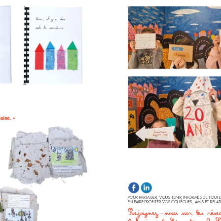
aine.
 »
POUR P
ART
AGER, VOUS TENIR INFORMÉS DE TOUTE
EN F
AIRE PROFITER VOS COLLÈGUES, AMIS ET RELA
T
Rejoignez-nous sur les rése