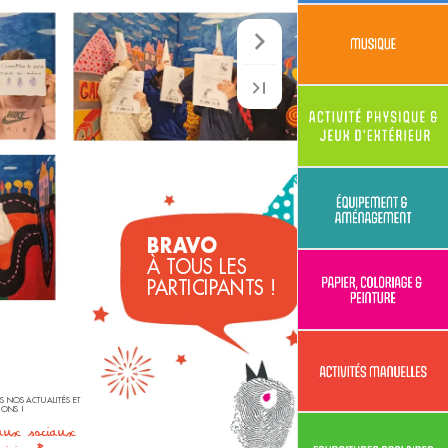
BRA
VO 
À TOUS LES
P
AR
TICIP
ANTS !
S NOS ACTUALITÉS ET  
IONS !
aux sociaux 