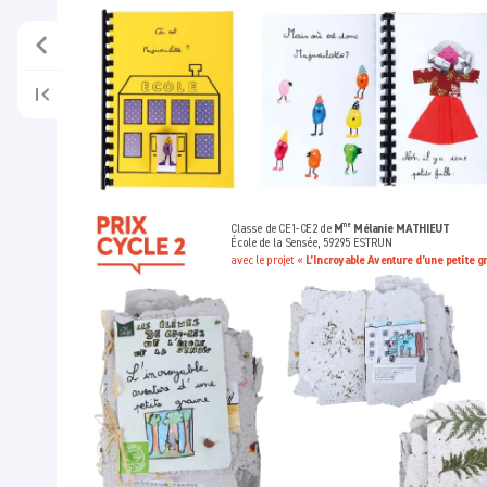
Classe de CE1-CE2 de 
M
 Mélanie MA
THIEUT 
me
École de la Sensée, 59295 ESTRUN
avec le projet « 
L
’Incroyable A
venture d’une petite gr