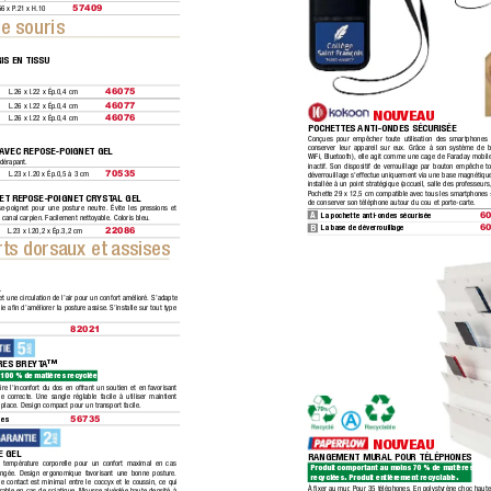
56 x P
.21 x H.10
57409 
de souris
IS EN TISSU  
L.26 x l.22 x Ép.0,4 cm
46075 
L.26 x l.22 x Ép.0,4 cm
46077 
NOUVEAU
L.26 x l.22 x Ép.0,4 cm
46076 
POCHETTES ANTI-ONDES SÉCURISÉE  
Conçues pour empêcher toute utilisation des smartphones to
conserver leur appareil sur eux. Grâce à son système de 
 AVEC REPOSE-POIGNET GEL
WiFi,
 Bluetooth), elle agit comme une cage de Faraday mobile
idéra
pant.
inactif.
 Son dispositif de verrouillage par bouton empêche to
L.23 x l.20 x Ép.0,5 à 3 cm
déverrouillage s'effectue uniquement via une base magnétiqu
70535 
installée à un point stratégique (accueil, salle des professeurs
Pochette 29 x 12,5 cm compatible avec tous les smartphones 
 ET REPOSE-POIGNET CRYST
AL GEL  
de conserver son téléphone autour du cou et porte-carte.
se-poignet pour une posture neutre. Évite les pressions et 
A
La pochette anti-ondes sécurisée
60
 canal carpien.
 Facilement nettoyable. Coloris bleu.
B
La base de déverrouillage
60
L.23 x l.20,2 x Ép.3,2 cm
22086 
ts dorsaux et assises
  
et une circulation de l’air pour un confort amélioré. S’adapte 
ie aﬁn d’améliorer la posture assise.
 S’installe sur tout type 
82021 
RES BREYT
A™
100 % de matières recyclées. 
re l'inconfort du dos en offrant un soutien et en favorisant 
e correcte.
 Une sangle réglable facile à utiliser maintient 
 place.
 Design compact pour un transport facile.
res
56735 
NOUVEAU
 GEL  
RANGEMENT MURAL POUR TÉLÉPHONES  
la température corporelle pour un confort maximal en cas 
Produit comportant au moins 70 % de matières 
ongée.
 Design ergonomique favorisant une bonne posture. 
recyclées. Produit entièrement recyclable.
le contact est minimal entre le coccyx et le coussin,
 ce qui 
À ﬁxer au mur
. P
our 35 téléphones. En polystyrène choc haute
orable en cas de sciatique. Mousse alvéolée haute densité à 