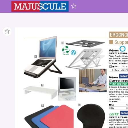
ERGONO
Suppor
B
SUPPORT ORDINA
Pliable.
 7 angles d’ajust
A
pour éviter que l’ordinate
de l’air optimale.
 Suppor
Le support ordinateur
A
L.32 x P
.
Noir
L.32 x P
.
Blanc
SUPPORT ORDI
B
Produit comportant 
C
6 réglages de hauteur fa
Léger
, il se plie à plat 
travail hybride. Les co
portable en place.
 La con
l'ordinateur portable au f
consommation.
Le support
H.
Noir
E
D
H.
Alu
SUPPORT ÉCRAN 
Support ergonomique pour
améliorer votre posture.
 
largeur maximale de 47
un poids maximal de 20 