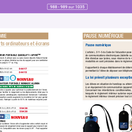
988 - 989
sur
1035
MIE
 P
AUSE 
NUMÉRIQUE
ts ordinateurs et écrans
P
ause numérique
L
’article L.
 511-5 du Code de l’éduca
tion pose
de communications électroniques (tablette o
TEUR PORT
ABLE QUICKLIFT I-SPIRE™  
ement. 
À utiliser a
vec ou sans clavier déporté.
 Rebord frontal 
être étendue aux lycées,
 sous réserve de la 
ur ne glisse. 
Aération au dos du support pour une ventila
tion 
modalités en sont précisées dans le règlemen
te jusqu’à 17" ou 4 kg.
Il appartient à chaque établissement de déterm
28,6 x H.4,2 cm
04417 
permettant à l’élève de déposer son téléphone 
28,6 x H.4,2 cm
04415 
La loi prévoit plusieurs exceptio
NOUVEAU
NA
TEUR PORT
ABLE NOMADE ALUMIA  
Les élèves en situation de handicap ou a
ttei
à un équipement de communication (appareil 
au moins 90 % de matières recyclées. 
ciles à ajuster pour optimiser le positionnement de l’écran. 
Concernant les interdictions conditionnelles,
pour faciliter le rangement ou les déplacements,
 idéal pour le 
lesquels le règlement intérieur autorise expr
ussinets antidérapants maintiennent fermement l’ordinateur 
le règlement intérieur devant préciser tout à l
ception ouverte augmente la circulation de l’air pour garder 
rais. F
abriqué à partir de 93 % de matériaux recyclés post-
22.5 x L.23.9 x P
.1.6
59438 
22.5 x L.23.9 x P
.1.6
59439 
A
NOUVEAU
ERGO  
 surélever l'écran aﬁn d'augmenter votre confort visuel et 
Espace de rangement situé sous le support pour clavier d'une 
 cm.
 Compatible avec les écrans jusqu’à 24".  Peut supporter 
kg.