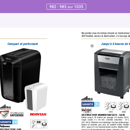
982 - 983
sur
1035
Ne perdez plus de temps devant un destructeur
300 feuilles,
 lancez la destruction,
 il s’occupe de
Jusqu’à 4 heures de 
Compact et performant
A
X415
X420
NOUVEAU
DESTRUCTEUR MOMENTUM X415 - X420
Détruit jusqu’à 20 feuilles par passage (15 feuilles X415).
Coupe croisée 4 x 40 mm.
 Corbeille extractible : 30 L
(23 L X415).
 Détecteur de remplissage. Fonction antibourrage.
Équipé de roulettes pour plus de mobilité (X420).
 Modèle
X415 :
 jusqu'à 2 h de fonctionnement continu. Modèle X420 :
DESTRUCTEUR LX65
jusqu'à 4 h de fonctionnement continu.
 Garantie 2 ans.