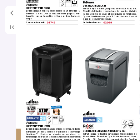
DESTRUCTEUR LX41
DESTRUCTEUR P30C
Détruit jusqu’à 8 feuilles,
 coupe croisée minicut 4 x 12 mm. 
Détruit jusqu’à 6 feuilles,
 coupe croisée 4 x 34 mm DIN P-4. 
Sécurité d’utilisation : verrouillage de sécurité.
 Corbeille 
Corbeille 15 litres.
 Cycle de fonctionnement jusqu’à 3 min.
17 litres.
 Fenêtre de visualisation du niveau de remplissage. 
Garantie 1 an sur la machine et 3 ans sur les cylindres de 
Cycle de fonctionnement jusqu’à 5 min.
 Garantie 3 ans et 
coupe.
5 ans sur les cylindres de coupe.
01746
02069
Le destructeur noir
Le destructeur noir
DESTRUCTEUR LX85
Détruit jusqu’à 12 feuilles.
 Coupe croisée 4 x 50 mm. Corbeille 
DESTRUCTEUR MOMENTUM X312-SL
extractible 20 litres.
 Sécurité d’utilisation : technologie 
Détruit jusqu’à 12 feuilles par passage. Coupe croisée 5 x 
SafeSense™.
 Fenêtre de visualisation du niveau de 
42 mm.
 Moteur à induction. Cyc
le de fonctionnement : 6 min.
remplissage. Destruction silencieuse.
 Cycle de fonctionnement 
Corbeille :
 23 L. Panneau de commandes tactiles.
 Fonction 
jusqu’à 20 min.
 Système stop bourrage. Garantie 3 ans et 