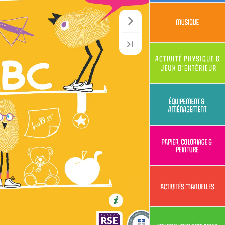
MUSIQUE
MUSIQUE
SIQUE 
SIQUE 
’EXTÉRIEUR
’EXTÉRIEUR
ACTIVITÉ PHY
ACTIVITÉ PHY
& JEUX D
& JEUX D
GEMENT
GEMENT
ÉQUIPEMENT
ÉQUIPEMENT
& AMÉNA
& AMÉNA
ORIAGE 
ORIAGE 
APIER, COL
APIER, COL
& PEINTURE
& PEINTURE
P
P
MANUELLES
MANUELLES
ACTIVITÉS 
ACTIVITÉS 