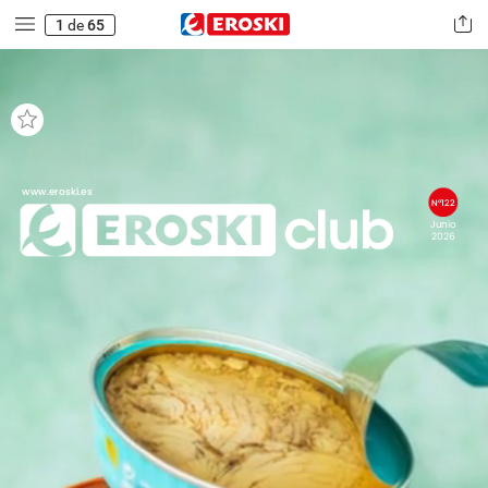
1
de
65
www.eroski.es
Nº122
Junio
2026