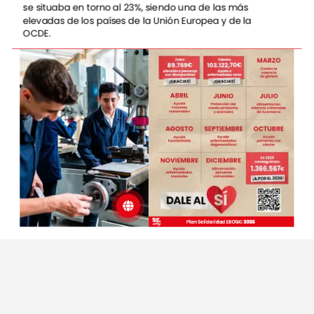
se
situaba
en
torno
al
23%,
siendo
una
de
las
más
elevadas
de
los
países
de
la
Unión
Europea
y
de
la
OCDE.
En
EROSKI
sabemos
que,
sin
apoyo,
a
muchos
jóvenes
les
resulta
difícil
alcanzar
sus
metas.
Por
eso,
a
través
de
nuestro
Plan
de
Solidaridad,
este
mes
colaboramos
con
la
Asociación
Claretiana
para
el
Desarrollo
Humano
Sortarazi,
la
Fundación
Adsis,
Aldeas
Infantiles
SOS
Galicia
y
Cruz
Roja
para
impulsar
proyectos
que
ayuden
a
implementar
programas
educativos
inclusivos
que
faciliten
a
los
jóvenes
el
acceso
al
mercado
laboral.
Fundación
Adsis
A
través
del
proyecto
Formación
e
inserción
laboral
de
jóvenes
sin
oportunidades
en
España,
la
Fundación
Adsis
dota
a
los
jóvenes
de
entre
16
y
30
años
de
las
competencias
técnicas
que
precisan
para
su
desarrollo
profesional
y
personal.
Asociación
Claretiana
para
el
Desarrollo
Humano.
Sortarazi
El
proyecto
de
Acompañamiento
Social,
Formativo
y
Residencial,
dirigido
a
personas
migrantes