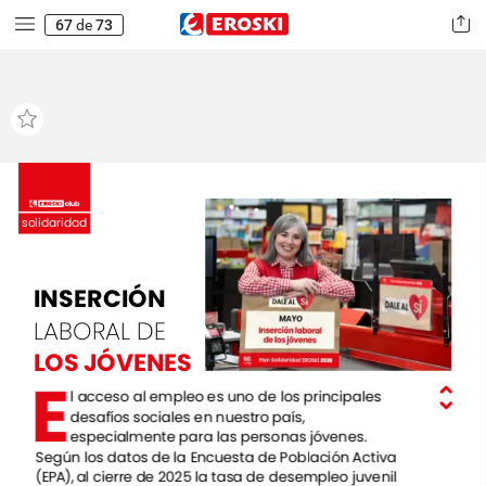
67
de
73
solidaridad
INSERCIÓN
LABORAL
DE
LOS
JÓVENES
E
l
acceso
al
empleo
es
uno
de
los
principales
desafíos
sociales
en
nuestro
país,
especialmente
para
las
personas
jóvenes.
Según
los
datos
de
la
Encuesta
de
Población
Activa
(EPA),
al
cierre
de
2025
la
tasa
de
desempleo
juvenil