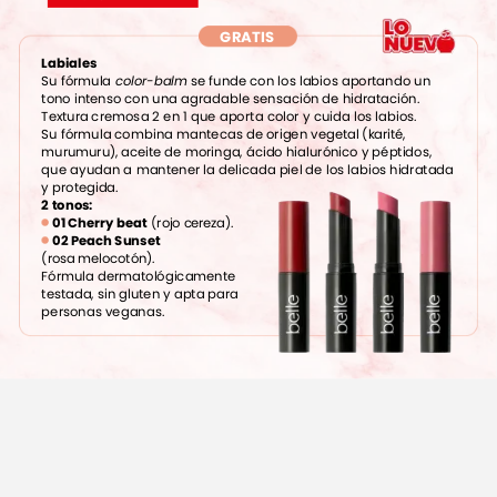
GRATIS
Labiales
Su
fórmula
color-balm
se
funde
con
los
labios
aportando
un
tono
intenso
con
una
agradable
sensación
de
hidratación.
Textura
cremosa
2
en
1
que
aporta
color
y
cuida
los
labios.
Su
fórmula
combina
mantecas
de
origen
vegetal
(karité,
murumuru),
aceite
de
moringa,
ácido
hialurónico
y
péptidos,
que
ayudan
a
mantener
la
delicada
piel
de
los
labios
hidratada
y
protegida.
2
tonos:
01
Cherry
beat
(rojo
cereza).
02
Peach
Sunset
(rosa
melocotón).
Fórmula
dermatológicamente
testada,
sin
gluten
y
apta
para
personas
veganas.