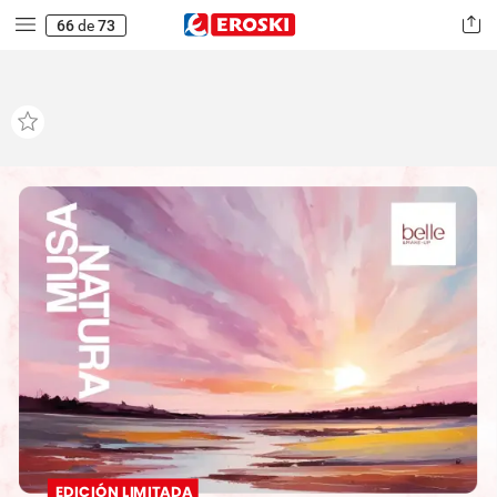
66
de
73
EDICIÓN
LIMITADA