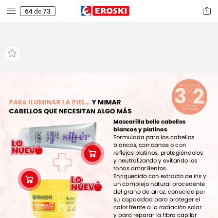
64
de
73
3
2
Aprovecha
el
PARA
ILUMINAR
LA
PIEL…
Y
MIMAR
en
toda
la
CABELLOS
QUE
NECESITAN
ALGO
MÁS
perfumería
Mascarilla
belle
cabellos
blancos
y
platinos
Formulada
para
los
cabellos
blancos,
con
canas
o
con
reflejos
platinos,
protegiéndolos
y
neutralizando
y
evitando
los
tonos
amarillentos.
Enriquecida
con
extracto
de
iris
y
un
complejo
natural
procedente
del
grano
de
arroz,
conocido
por
su
capacidad
para
proteger
el
color
frente
a
la
radiación
solar
y
para
reparar
la
fibra
capilar