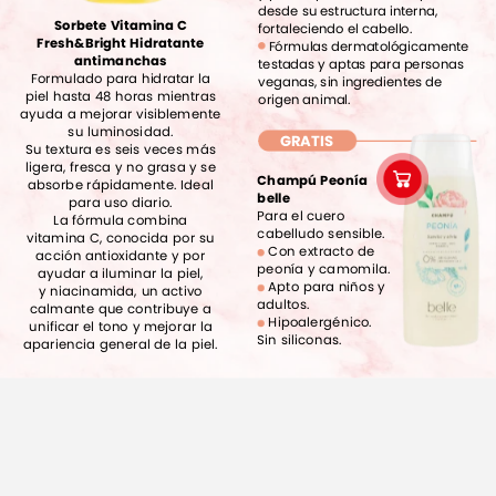
desde
su
estructura
interna,
Sorbete
Vitamina
C
fortaleciendo
el
cabello.
Fresh&Bright
Hidratante
Fórmulas
dermatológicamente
antimanchas
testadas
y
aptas
para
personas
Formulado
para
hidratar
la
veganas,
sin
ingredientes
de
piel
hasta
48
horas
mientras
origen
animal.
ayuda
a
mejorar
visiblemente
su
luminosidad.
GRATIS
Su
textura
es
seis
veces
más
ligera,
fresca
y
no
grasa
y
se
Champú
Peonía
absorbe
rápidamente.
Ideal
belle
para
uso
diario.
Para
el
cuero
La
fórmula
combina
cabelludo
sensible.
vitamina
C,
conocida
por
su
Con
extracto
de
acción
antioxidante
y
por
peonía
y
camomila.
ayudar
a
iluminar
la
piel,
Apto
para
niños
y
y
niacinamida,
un
activo
adultos.
calmante
que
contribuye
a
Hipoalergénico.
unificar
el
tono
y
mejorar
la
Sin
siliconas.
apariencia
general
de
la
piel.