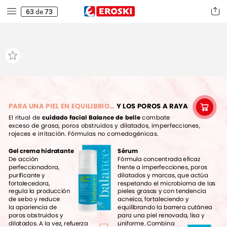
63
de
73
PARA
UNA
PIEL
EN
EQUILIBRIO…
Y
LOS
POROS
A
RAYA
El
ritual
de
cuidado
facial
Balance
de
belle
combate
exceso
de
grasa,
poros
obstruidos
y
dilatados,
imperfecciones,
rojeces
e
irritación.
Fórmulas
no
comedogénicas.
Gel
crema
hidratante
Sérum
De
acción
Fórmula
concentrada
eficaz
perfeccionadora,
frente
a
imperfecciones,
poros
purificante
y
dilatados
y
marcas,
que
actúa
fortalecedora,
respetando
el
microbioma
de
las
regula
la
producción
pieles
grasas
y
con
tendencia
de
sebo
y
reduce
acneica,
fortaleciendo
y
la
apariencia
de
equilibrando
la
barrera
cutánea
poros
obstruidos
y
para
una
piel
renovada,
lisa
y
dilatados.
A
la
vez,
refuerza
uniforme.
Combina