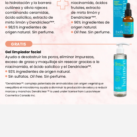
la
hidratación
y
la
barrera
niacinamida,
ácidos
cutánea
y
alivia
rojeces
frutales,
extracto
combinando
ceramidas,
de
mirto
limón
y
ácido
salicílico,
extracto
de
Dendriclear™*.
mirto
limón
y
Dendriclear™*.
96%
ingredientes
de
98,5%
ingredientes
de
origen
natural.
origen
natural.
Sin
perfume.
Oil
free.
Sin
perfume.
GRATIS
Gel
limpiador
facial
Ayuda
a
desobstruir
los
poros,
eliminar
impurezas,
exceso
de
grasa
y
maquillaje
sin
resecar
gracias
a
la
niacinamida,
el
ácido
salicílico
y
el
Dendriclear™.
93%
ingredientes
de
origen
natural.
Sin
sulfatos.
Oil
free.
Sin
perfume.
*Dendriclear™:
complejo
patentado
de
aminoácidos
con
origen
vegetal
que
reequilibra
el
microbioma,
ayuda
a
disminuir
la
producción
de
sebo
y
a
reducir
marcas
y
manchas.
Dendriclear
™
is
used
under
license
from
Lucas
Meyer
Cosmetics
Canada
inc.