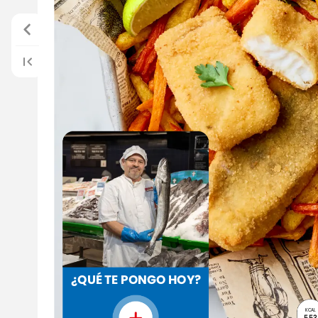
¿QUÉ
TE
PONGO
HOY?
KCAL