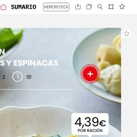
N
S
Y
ESPINACAS
2
15’
4,39
€
POR
RACIÓN