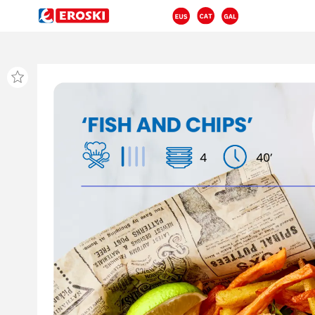
‘FISH
AND
CHIPS’
4
40’