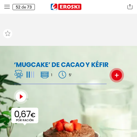
52
de
73
‘MUGCAKE’
DE
CACAO
Y
KÉFIR
1
5’
0,67
€
POR
RACIÓN