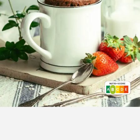
NUTRI-SCORE
B
A
B
E
D
C