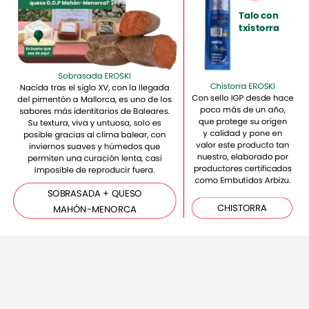
Talo
con
txistorra
Sobrasada
EROSKI
Chistorra
EROSKI
Nacida
tras
el
siglo
XV,
con
la
llegada
Con
sello
IGP
desde
hace
del
pimentón
a
Mallorca,
es
uno
de
los
poco
más
de
un
año,
sabores
más
identitarios
de
Baleares.
que
protege
su
origen
Su
textura,
viva
y
untuosa,
solo
es
y
calidad
y
pone
en
posible
gracias
al
clima
balear,
con
valor
este
producto
tan
inviernos
suaves
y
húmedos
que
nuestro,
elaborado
por
permiten
una
curación
lenta,
casi
productores
certificados
imposible
de
reproducir
fuera.
como
Embutidos
Arbizu.
SOBRASADA
+
QUESO
CHISTORRA
MAHÓN-MENORCA