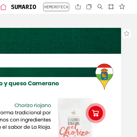
o
y
queso
Camerano
Chorizo
Chorizo
riojano
riojano
forma
forma
tradicional
tradicional
por
por
anos
anos
con
con
ingredientes
ingredientes
o
o
el
el
sabor
sabor
de
de
La
La
Rioja.
Rioja.