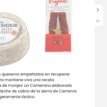
s
queseros
empeñados
en
recuperar
rra
mantiene
viva
una
receta
a
de
monjes:
un
Camerano
elaborado
leche
de
cabra
de
la
sierra
de
Cameros
igeramente
láctico.