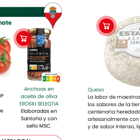
es,
se
.
a
mate
e
aquí,
de
creemos.
r
el
posible.
Es
a
de
cada
NUTRI-SCORE
ea
clave:
E
D
C
E
A
B
orma
Anchoas
en
Queso
está
en
P
aceite
de
oliva
La
labor
de
maestro
nto,
el
EROSKI
SELEQTIA
los
sabores
de
la
tie
a
y
también
e
Elaboradas
en
centenaria
heredad
Santoña
y
con
artesanalmente
con
sello
MSC.
za
en
una
y
de
sabor
intenso,
l
a
lo
de