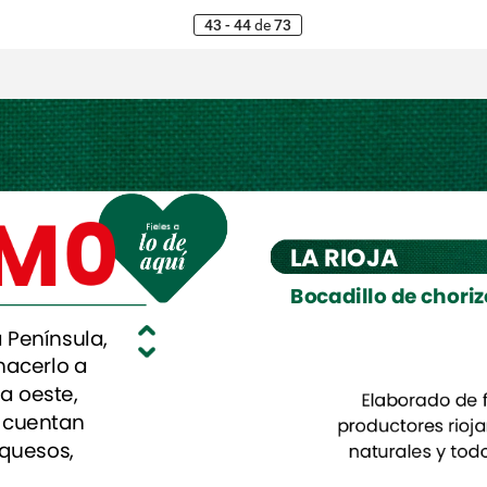
43 - 44
de
73
M0
LA
RIOJA
Bocadillo
de
choriz
a
Península,
hacerlo
a
a
oeste,
Elaborado
Elaborado
de
de
cuentan
productores
productores
rioj
rioj
quesos,
naturales
naturales
y
y
tod
tod
ctos