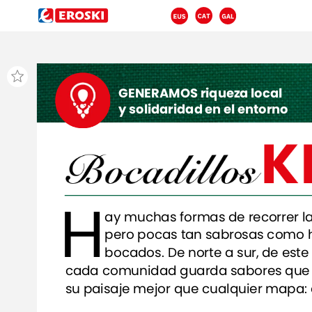
GENERAMOS
riqueza
local
y
solidaridad
en
el
entorno
K
B
ocadillos
H
ay
muchas
formas
de
recorrer
l
pero
pocas
tan
sabrosas
como
bocados.
De
norte
a
sur,
de
este
cada
comunidad
guarda
sabores
que
su
paisaje
mejor
que
cualquier
mapa:
embutidos,
conservas,
carnes
y
produ