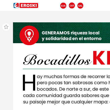
GENERAMOS
riqueza
local
y
solidaridad
en
el
entorno
K
B
ocadillos
H
ay
muchas
formas
de
recorrer
l
pero
pocas
tan
sabrosas
como
bocados.
De
norte
a
sur,
de
este
cada
comunidad
guarda
sabores
que
su
paisaje
mejor
que
cualquier
mapa:
embutidos,
conservas,
carnes
y
produ