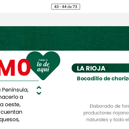
43 - 44
de
73
M0
LA
RIOJA
Bocadillo
de
choriz
a
Península,
hacerlo
a
a
oeste,
Elaborado
Elaborado
de
de
cuentan
productores
productores
rioj
rioj
quesos,
naturales
naturales
y
y
tod
tod
ctos