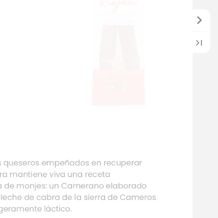
s
queseros
empeñados
en
recuperar
rra
mantiene
viva
una
receta
a
de
monjes:
un
Camerano
elaborado
leche
de
cabra
de
la
sierra
de
Cameros
igeramente
láctico.