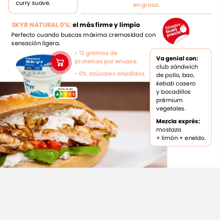
curry
suave.
en
grasa.
SKYR
NATURAL
0%:
el
más
firme
y
limpio
Perfecto
cuando
buscas
máxima
cremosidad
con
sensación
ligera.
•
12
gramos
de
Va
genial
con:
proteínas
por
envase.
club
sándwich
•
0%
azúcares
añadidos.
de
pollo,
bao,
kebab
casero
NUTRI-SCORE
y
bocadillos
A
E
D
C
A
B
prémium
vegetales.
Mezcla
exprés:
mostaza
+
limón
+
eneldo.