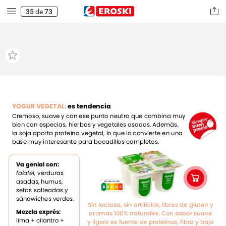
35
de
73
YOGUR
VEGETAL:
es
tendencia
Cremoso,
suave
y
con
ese
punto
neutro
que
combina
muy
bien
con
especias,
hierbas
y
vegetales
asados.
Además,
la
soja
aporta
proteína
vegetal,
lo
que
lo
convierte
en
una
base
muy
interesante
para
bocadillos
completos.
Va
genial
con:
falafel,
verduras
asadas,
humus,
NUTRI-SCORE
A
E
D
C
A
B
setas
salteadas
y
sándwiches
verdes.
Sin
lactosa,
sin
artificios,
libres
de
gluten
y
Mezcla
exprés:
aromas
100%
naturales.
Con
sabor
suave
lima
+
cilantro
+
y
ligero
es
fuente
de
proteínas,
fibra
y
bajo