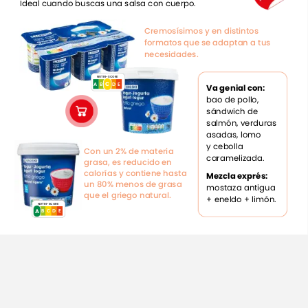
Ideal
cuando
buscas
una
salsa
con
cuerpo.
Cremosísimos
y
en
distintos
formatos
que
se
adaptan
a
tus
necesidades.
NUTRI-SCORE
C
E
C
A
B
D
Va
genial
con:
bao
de
pollo,
sándwich
de
salmón,
verduras
asadas,
lomo
y
cebolla
Con
un
2%
de
materia
caramelizada.
grasa,
es
reducido
en
calorías
y
contiene
hasta
Mezcla
exprés:
un
80%
menos
de
grasa
mostaza
antigua
que
el
griego
natural.
+
eneldo
+
limón.
NUTRI-SCORE
A
E
D
C
A
B