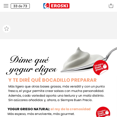
33
de
73
Dime
qué
yogur
eliges
Y
TE
DIRÉ
QUÉ
BOCADILLO
PREPARAR
Más
ligero
que
otras
bases
grasas,
más
versátil
y
con
un
punto
fresco,
el
yogur
permite
crear
salsas
con
mucha
personalidad.
Además,
cada
variedad
aporta
una
textura
y
un
matiz
distinto.
Sin
azúcares
añadidos
y,
ahora,
a
Siempre
Buen
Precio.
YOGUR
GRIEGO
NATURAL:
el
rey
de
la
cremosidad
Más
espeso,
más
envolvente,
más
gourmet.