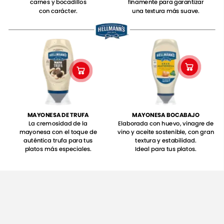
carnes
y
bocadillos
finamente
para
garantizar
con
carácter.
una
textura
más
suave.
MAYONESA
DE
TRUFA
MAYONESA
BOCABAJO
La
cremosidad
de
la
Elaborada
con
huevo,
vinagre
de
mayonesa
con
el
toque
de
vino
y
aceite
sostenible,
con
gran
auténtica
trufa
para
tus
textura
y
estabilidad.
platos
más
especiales.
Ideal
para
tus
platos.