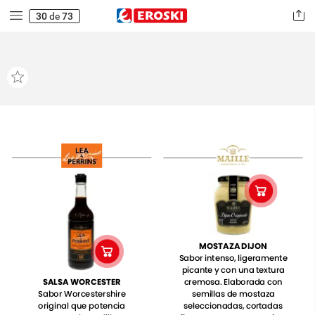
30
de
73
MOSTAZA
DIJON
Sabor
intenso,
ligeramente
picante
y
con
una
textura
SALSA
WORCESTER
cremosa.
Elaborada
con
Sabor
Worcestershire
semillas
de
mostaza
original
que
potencia
seleccionadas,
cortadas