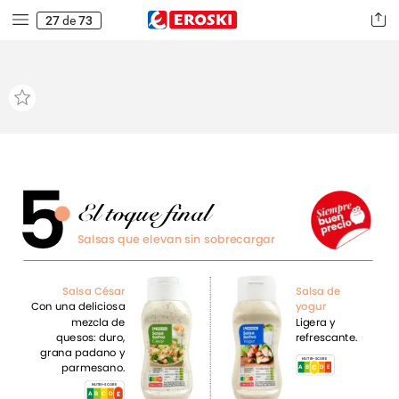
27
de
73
5
El
toque
final
Salsas
que
elevan
sin
sobrecargar
Salsa
César
Salsa
de
Con
una
deliciosa
yogur
mezcla
de
Ligera
y
quesos:
duro,
refrescante.
grana
padano
y
NUTRI-SCORE
parmesano.
C
A
B
C
E
D
NUTRI-SCORE
E
D
C
E
A
B