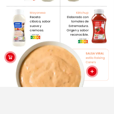
Mayonesa
Kétchup
Receta
Elaborado
con
clásica,
sabor
tomates
de
suave
y
Extremadura.
cremosa.
Origen
y
sabor
reconocible.
NUTRI-SCORE
D
A
B
D
C
E
NUTRI-SCORE
D
A
B
D
C
E
SALSA
VIRAL
estilo
Raising
Cane’s