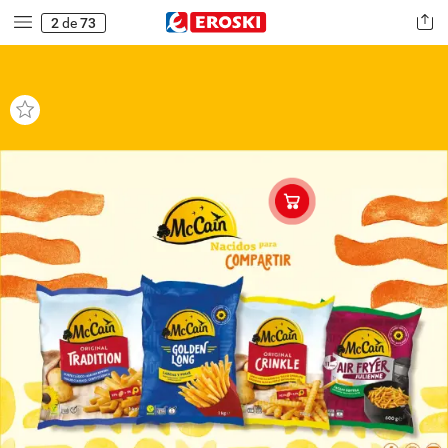
2
de
73