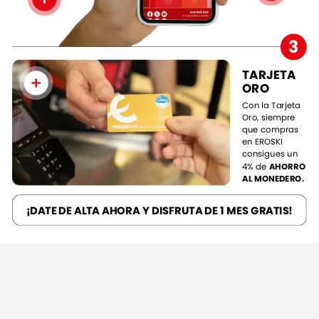
3
TARJETA
ORO
Con
la
Tarjeta
Oro,
siempre
que
compras
en
EROSKI
consigues
un
4%
de
AHORRO
AL
MONEDERO.
¡DATE
DE
ALTA
AHORA
Y
DISFRUTA
DE
1
MES
GRATIS!