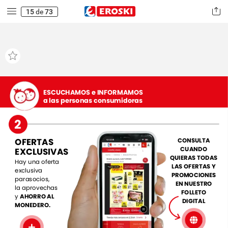
15
de
73
ESCUCHAMOS
e
INFORMAMOS
a
las
personas
consumidoras
2
OFERTAS
CONSULTA
CUANDO
EXCLUSIVAS
QUIERAS
TODAS
Hay
una
oferta
LAS
OFERTAS
Y
exclusiva
PROMOCIONES
parasocios,
EN
NUESTRO
la
aprovechas
FOLLETO
y
AHORRO
AL
DIGITAL
MONEDERO.