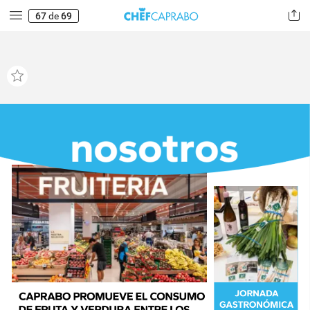
67
de
69