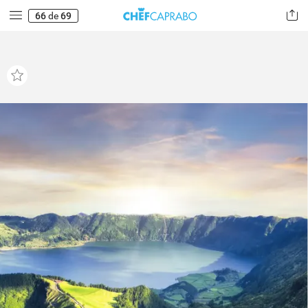
66
de
69