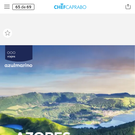
65
de
69