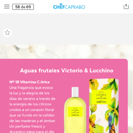
58
de
69