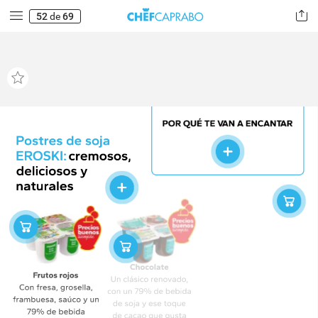
52
de
69