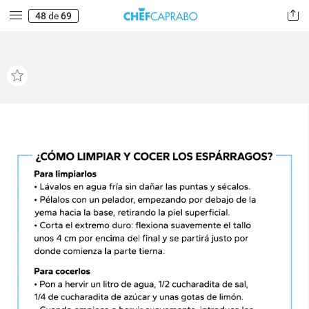
48
de
69