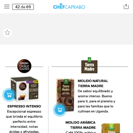
42
de
69