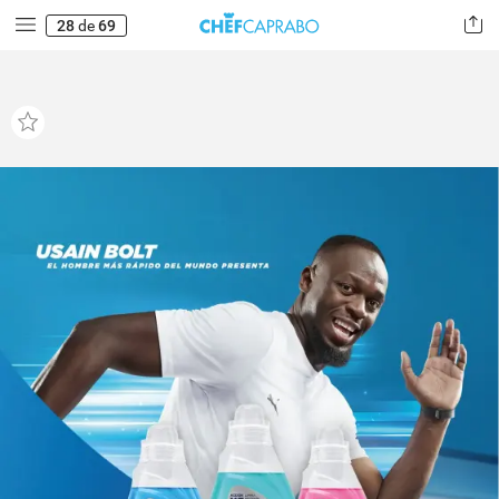
28
de
69