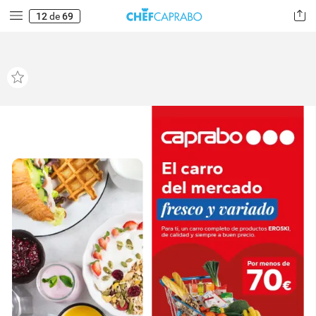
12
de
69