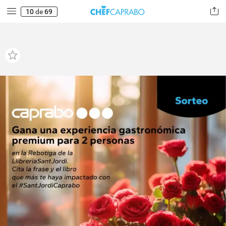
10
de
69