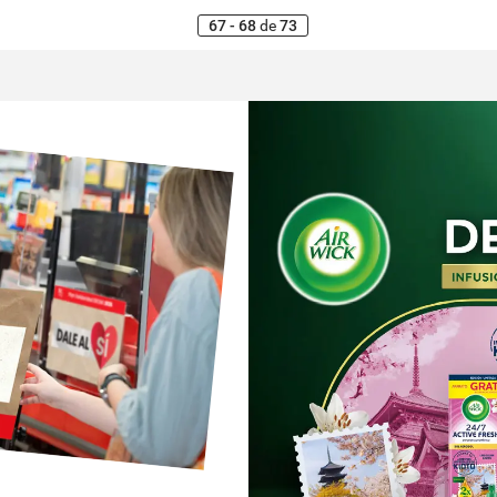
67 - 68
de
73