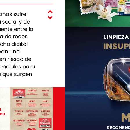
onas
sufre
a
social
y
de
mente
entre
la
da
de
redes
echa
digital
van
una
en
riesgo
de
enciales
para
o
que
surgen
ú
puedes
izaciones
que
as
Bizkaia
tuación
an
seguir