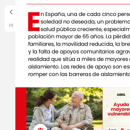
E
n
España,
una
de
cada
cinco
pers
soledad
no
deseada,
un
problem
salud
pública
creciente,
especial
población
mayor
de
65
años.
La
pérdi
familiares,
la
movilidad
reducida,
la
br
y
la
falta
de
apoyos
comunitarios
agra
realidad
que
sitúa
a
miles
de
mayores
aislamiento.
Las
redes
de
apoyo
son
es
romper
con
las
barreras
de
aislamient
alrededor
de
las
personas
mayores
y
t
aportar
tu
granito
de
arena
a
las
organ
trabajan
para
crear
esas
redes.
Centro
de
día
Egunon
Etxea,
de
Cárit
Acompaña
a
personas
mayores
en
si
de
gran
vulnerabilidad
para
que
pued