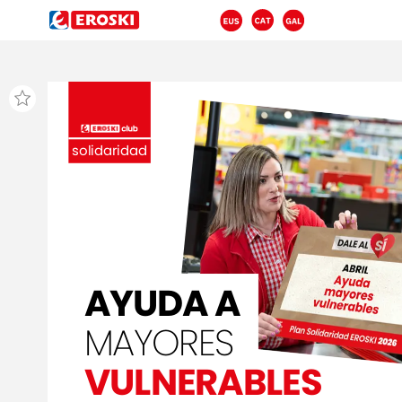
solidaridad
AYUDA
A
MAYORES
VULNERABLES