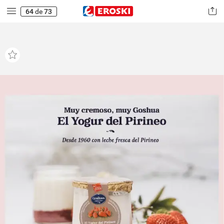
64
de
73