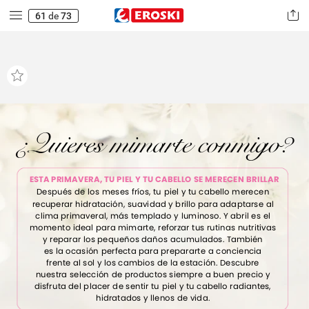
61
de
73
¿Quieres
mimarte
conmigo?
ESTA
PRIMAVERA,
TU
PIEL
Y
TU
CABELLO
SE
MERECEN
BRILLAR
Después
de
los
meses
fríos,
tu
piel
y
tu
cabello
merecen
recuperar
hidratación,
suavidad
y
brillo
para
adaptarse
al
clima
primaveral,
más
templado
y
luminoso.
Y
abril
es
el
momento
ideal
para
mimarte,
reforzar
tus
rutinas
nutritivas
y
reparar
los
pequeños
daños
acumulados.
También
es
la
ocasión
perfecta
para
prepararte
a
conciencia
frente
al
sol
y
los
cambios
de
la
estación.
Descubre
nuestra
selección
de
productos
siempre
a
buen
precio
y
disfruta
del
placer
de
sentir
tu
piel
y
tu
cabello
radiantes,
hidratados
y
llenos
de
vida.