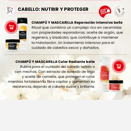
CABELLO:
NUTRIR
Y
PROTEGER
CHAMPÚ
Y
MASCARILLA
Reparación
Intensiva
belle
Ritual
que
combina
un
complejo
rico
en
ceramidas
con
propiedades
reparadoras;
aceite
de
argán,
que
regenera,
y
bisabolol,
que
contribuye
a
mantener
la
hidratación.
Un
tratamiento
intensivo
para
el
cuidado
de
cabellos
secos
y
dañados.
CHAMPÚ
Y
MASCARILLA
Color
Radiante
belle
Rutina
para
el
cuidado
del
cabello
teñido
o
con
mechas.
Con
extracto
de
salvado
de
trigo
y
aceite
de
camelia,
que
protegen
el
color
mientras
fortalecen
la
fibra
capilar
y
aumentan
su
resistencia,
dejando
el
cabello
suave
y
brillante.