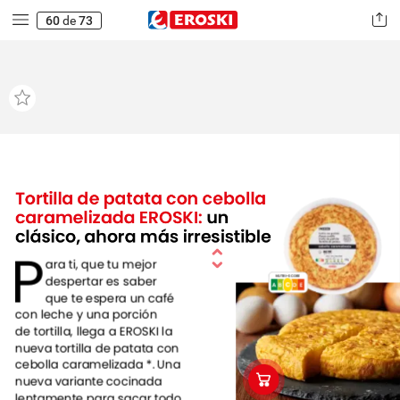
tarta
tradicional
de
obrador.
60
de
73
Una
propuesta
para
todos
los
públicos
que
completa
la
gama
clásica
de
tartas
EROSKI
con
una
excelente
relación
calidad-precio.
Solo
hay
que
descongelar
en
el
frigorífico
durante
ocho
horas
y
disfrutar.
Tortilla
de
patata
con
cebolla
caramelizada
EROSKI:
un
clásico,
ahora
más
irresistible
P
ara
ti,
que
tu
mejor
despertar
es
saber
NUTRI-SCORE
C
A
B
C
E
D
que
te
espera
un
café
con
leche
y
una
porción
de
tortilla,
llega
a
EROSKI
la
nueva
tortilla
de
patata
con
cebolla
caramelizada
*.
Una
nueva
variante
cocinada
lentamente
para
sacar
todo