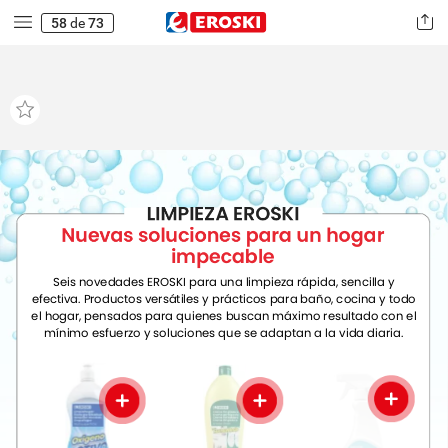
58
de
73
LIMPIEZA
EROSKI
Nuevas
soluciones
para
un
hogar
impecable
Seis
novedades
EROSKI
para
una
limpieza
rápida,
sencilla
y
efectiva.
Productos
versátiles
y
prácticos
para
baño,
cocina
y
todo
el
hogar,
pensados
para
quienes
buscan
máximo
resultado
con
el
mínimo
esfuerzo
y
soluciones
que
se
adaptan
a
la
vida
diaria.