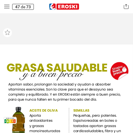
sanguínea
adecuada.
Una
solución
sencilla
47
de
73
y
sana
para
incorporar
a
la
dieta
diaria
los
componentes
para
gozar
de
una
buena
salud
cardiovascular.
GRASA
SALUDABLE
y
a
buen
precio
Aportan
sabor,
prolongan
la
saciedad
y
ayudan
a
absorber
vitaminas
esenciales.
Son
la
clave
para
que
el
desayuno
sea
completo
y
equilibrado.
Y
en
EROSKI
están
siempre
a
buen
precio,
para
que
nunca
falten
en
tu
primer
bocado
del
día.
ACEITE
DE
OLIVA
SEMILLAS
Aporta
Pequeñas,
pero
potentes.
NUTRI-SCORE
antioxidantes
Espolvoreadas
en
boles
o
B
A
B
C
E
D
y
grasas
tostadas
aportan
grasas
monoinsaturadas
cardiosaludables,
fibra
y
un