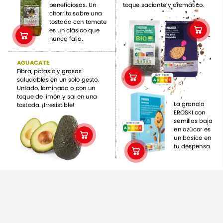
beneficiosas.
Un
toque
saciante
y
aromático.
chorrito
sobre
una
tostada
con
tomate
es
un
clásico
que
nunca
falla.
AGUACATE
Fibra,
potasio
y
grasas
NUTRI-SCORE
saludables
en
un
solo
gesto.
A
A
B
C
E
D
Untado,
laminado
o
con
un
toque
de
limón
y
sal
en
una
La
granola
tostada.
¡Irresistible!
EROSKI
con
semillas
baja
NUTRI-SCORE
en
azúcar
es
A
A
B
C
E
D
un
básico
en
tu
despensa.