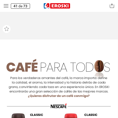
41
de
73
CAFÉ
PARA
TOD
S
Para
los
verdaderos
amantes
del
café,
la
marca
importa:
define
la
calidad,
el
aroma,
la
intensidad
y
la
historia
detrás
de
cada
grano,
convirtiendo
cada
taza
en
una
experiencia
única.
En
EROSKI
encontrarás
una
gran
selección
de
cafés
de
las
mejores
marcas.
¿Quieres
disfrutar
de
un
café
conmigo?
CLASSIC
CLASSIC