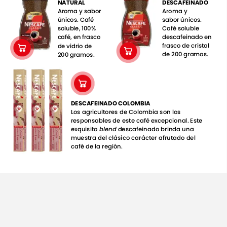
DESCAFEINADO
NATURAL
Aroma
y
Aroma
y
sabor
sabor
únicos.
únicos.
Café
Café
soluble
soluble,
100%
descafeinado
en
café,
en
frasco
frasco
de
cristal
de
vidrio
de
de
200
gramos.
200
gramos.
DESCAFEINADO
COLOMBIA
Los
agricultores
de
Colombia
son
los
responsables
de
este
café
excepcional.
Este
exquisito
blend
descafeinado
brinda
una
muestra
del
clásico
carácter
afrutado
del
café
de
la
región.