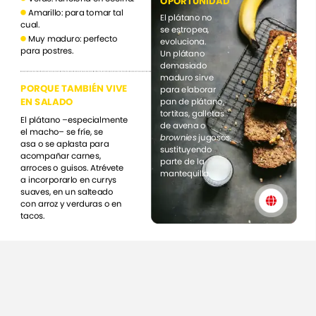
OPORTUNIDAD
Amarillo:
para
tomar
tal
El
plátano
no
cual.
se
estropea,
Muy
maduro:
perfecto
evoluciona.
para
postres.
Un
plátano
demasiado
maduro
sirve
PORQUE
TAMBIÉN
VIVE
para
elaborar
EN
SALADO
pan
de
plátano,
tortitas,
galletas
El
plátano
–especialmente
de
avena
o
el
macho–
se
fríe,
se
brownies
jugosos,
asa
o
se
aplasta
para
sustituyendo
acompañar
carnes,
parte
de
la
arroces
o
guisos.
Atrévete
mantequilla.
a
incorporarlo
en
currys
suaves,
en
un
salteado
con
arroz
y
verduras
o
en
tacos.