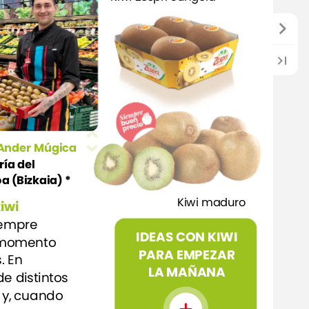
Ander
Múgica
ría
del
oa
(Bizkaia)
*
Kiwi
maduro
iwi
iempre
IDEAS
CON
KIWI
momento
PARA
EMPEZAR
.
En
LA
MAÑANA
de
distintos
y,
cuando