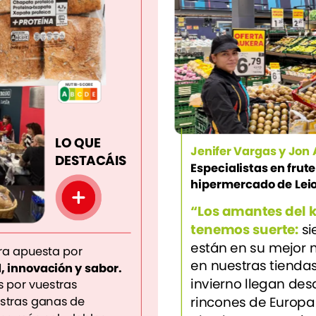
NUTRI-SCORE
A
A
B
C
E
D
LO
QUE
Jenifer
Vargas
y
Jon
DESTACÁIS
Especialistas
en
frute
hipermercado
de
Lei
“Los
amantes
del
k
tenemos
suerte:
s
están
en
su
mejor
ra
apuesta
por
en
nuestras
tiendas
,
innovación
y
sabor.
invierno
llegan
des
s
por
vuestras
rincones
de
Europa
stras
ganas
de