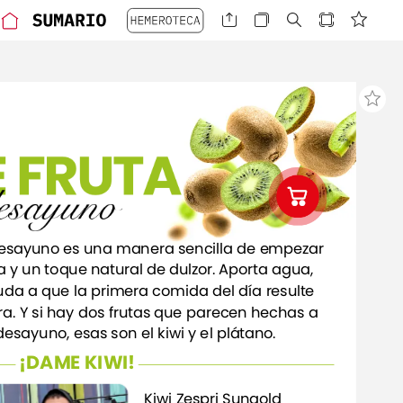
E
E
FRUTA
FRUTA
esayuno
esayuno
esayuno
es
una
manera
sencilla
de
empezar
a
y
un
toque
natural
de
dulzor.
Aporta
agua,
uda
a
que
la
primera
comida
del
día
resulte
ra.
Y
si
hay
dos
frutas
que
parecen
hechas
a
desayuno,
esas
son
el
kiwi
y
el
plátano.
¡DAME
KIWI!
Kiwi
Zespri
Sungold