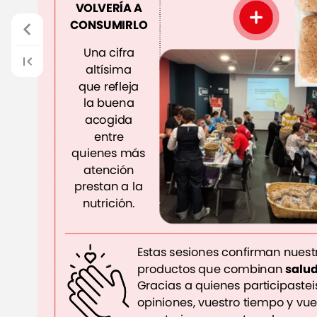
VOLVERÍA
A
CONSUMIRLO
Una
cifra
altísima
que
refleja
la
buena
acogida
entre
quienes
más
atención
prestan
a
la
nutrición.
Estas
sesiones
confirman
nuest
productos
que
combinan
salud
Gracias
a
quienes
participastei
opiniones,
vuestro
tiempo
y
vue