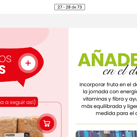
27 - 28
de
73
AÑAD
AÑAD
os
en
en
el
el
d
d
S
Incorporar
fruta
en
el
d
la
jornada
con
energí
vitaminas
y
fibra
y
ay
ma
a
seguir
así)
más
equilibrada
y
lige
medida
para
el