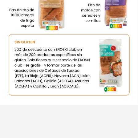
Pan
de
Pan
de
molde
molde
con
100%
integral
cereales
y
de
trigo
semillas
NUTRI-SCORE
espelta
NUTRI-SCORE
A
A
B
C
E
D
C
A
B
C
E
D
SIN
GLUTEN
20%
de
descuento
con
EROSKI
club
en
más
de
200
productos
específicos
sin
gluten.
Solo
tienes
que
ser
socio
de
EROSKI
club
–es
gratis–
y
formar
parte
de
las
asociaciones
de
Celíacos
de
Euskadi
(EZE),
La
Rioja
(ACERI),
Navarra
(ACN),
Islas
Baleares
(ACIB),
Galicia
(ACEGA),
Asturias
(ACEPA)
y
Castilla
y
León
(ACECALE).
NUTRI-SCORE
A
A
B
C
E
D