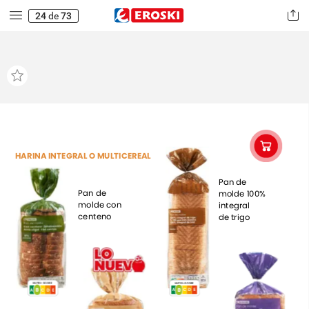
24
de
73
HARINA
INTEGRAL
O
MULTICEREAL
Pan
de
Pan
de
molde
100%
molde
con
integral
centeno
de
trigo
NUTRI-SCORE
NUTRI-SCORE
B
B
A
B
A
B
C
C
E
E
D
D