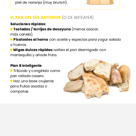
piel
de
naranja
(muy
brunch
).
EL
PAN
DEL
DÍA
ANTERIOR
(O
DE
ANTEAYER)
Soluciones
rápidas:
Tostadas
/
torrijas
de
desayuno
(menos
azúcar,
más
canela).
Picatostes
al
horno
con
aceite
y
especias
para
yogur
salado
o
huevos.
Migas
dulces
rápidas:
saltea
el
pan
desmigado
con
mantequilla
y
añade
fruta.
Plan
B
inteligente
Tritúralo
y
congélalo
como
pan
rallado
casero.
Haz
una
base
crujiente
para
frutas
asadas
o
compotas.