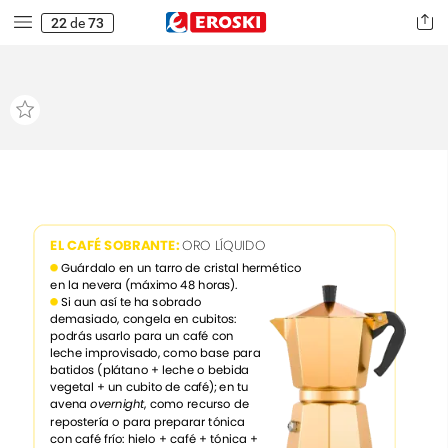
22
de
73
EL
CAFÉ
SOBRANTE:
ORO
LÍQUIDO
Guárdalo
en
un
tarro
de
cristal
hermético
en
la
nevera
(máximo
48
horas).
Si
aun
así
te
ha
sobrado
demasiado,
congela
en
cubitos:
podrás
usarlo
para
un
café
con
leche
improvisado,
como
base
para
batidos
(plátano
+
leche
o
bebida
vegetal
+
un
cubito
de
café);
en
tu
avena
overnight
,
como
recurso
de
repostería
o
para
preparar
tónica
con
café
frío:
hielo
+
café
+
tónica
+